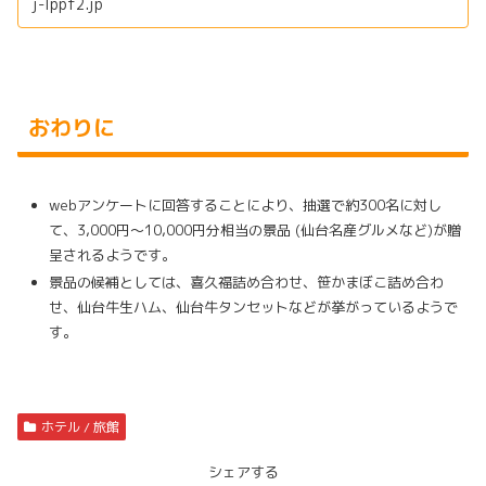
j-lppf2.jp
おわりに
webアンケートに回答することにより、抽選で約300名に対し
て、3,000円～10,000円分相当の景品 (仙台名産グルメなど)が贈
呈されるようです。
景品の候補としては、喜久福詰め合わせ、笹かまぼこ詰め合わ
せ、仙台牛生ハム、仙台牛タンセットなどが挙がっているようで
す。
ホテル / 旅館
シェアする