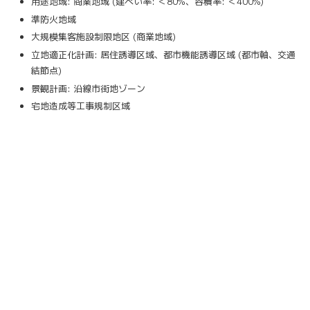
用途地域: 商業地域 (建ぺい率: ＜80%、容積率: ＜400%)
準防火地域
大規模集客施設制限地区 (商業地域)
立地適正化計画: 居住誘導区域、都市機能誘導区域 (都市軸、交通
結節点)
景観計画: 沿線市街地ゾーン
宅地造成等工事規制区域