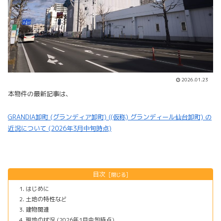
2026.01.23
本物件の最新記事は、
GRANDIA卸町 (グランディア卸町) ((仮称) グランディール仙台卸町) の
近況について (2026年3月中旬時点)
目次
はじめに
土地の特性など
建物関連
現地の状況 (2026年1月中旬時点)